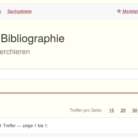
n
Sachgebiete
Merklis
Bibliographie
herchieren
Treffer pro Seite:
15
25
50
1 Treffer — zeige 1 bis 1: