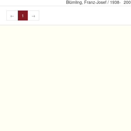
Blümling, Franz-Josef / 1938-
200
←
1
→