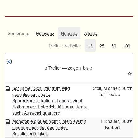
Sortierung:
Relevanz
Neueste
Älteste
Treffer pro Seite:
15
25
50
100
3 Treffer — zeige 1 bis 3:
Schimmel: Schulzentrum wird
Stoll, Michael;
2011
geschlossen ; hohe
Lui, Tobias
Sporenkonzentration ; Landrat zieht
Notbremse ; Unterricht fällt aus ; Kreis
sucht Ausweichquartiere
Monotonie gibt es nicht : Interview mit
Hißnauer,
2007
einem Schulleiter über seine
Norbert
Schulleitertätigkeit