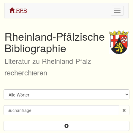
RPB
Navigati
ein/aus
Rheinland-Pfälzische
Bibliographie
Literatur zu Rheinland-Pfalz
recherchieren