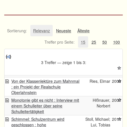
Sortierung:
Relevanz
Neueste
Älteste
Treffer pro Seite:
15
25
50
100
3 Treffer — zeige 1 bis 3:
Von der Klassenlektüre zum Mahnmal
Ries, Elmar
2000
: ein Projekt der Realschule
Oberlahnstein
Monotonie gibt es nicht : Interview mit
Hißnauer,
2007
einem Schulleiter über seine
Norbert
Schulleitertätigkeit
Schimmel: Schulzentrum wird
Stoll, Michael;
2011
geschlossen ; hohe
Lui, Tobias