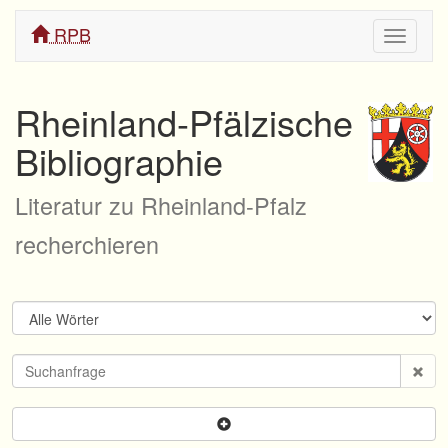
RPB
Navigati
ein/aus
Rheinland-Pfälzische
Bibliographie
Literatur zu Rheinland-Pfalz
recherchieren