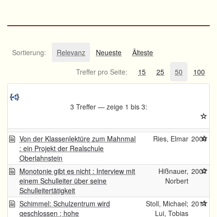
Sortierung:
Relevanz
Neueste
Älteste
Treffer pro Seite:
15
25
50
100
3 Treffer — zeige 1 bis 3:
Von der Klassenlektüre zum Mahnmal
Ries, Elmar
2000
: ein Projekt der Realschule
Oberlahnstein
Monotonie gibt es nicht : Interview mit
Hißnauer,
2007
einem Schulleiter über seine
Norbert
Schulleitertätigkeit
Schimmel: Schulzentrum wird
Stoll, Michael;
2011
geschlossen ; hohe
Lui, Tobias