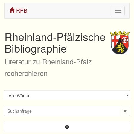
RPB
Navigati
ein/aus
Rheinland-Pfälzische
Bibliographie
Literatur zu Rheinland-Pfalz
recherchieren