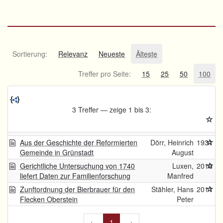
Sortierung:
Relevanz
Neueste
Älteste
Treffer pro Seite:
15
25
50
100
3 Treffer — zeige 1 bis 3:
Aus der Geschichte der Reformierten
Dörr, Heinrich
1931
Gemeinde in Grünstadt
August
Gerichtliche Untersuchung von 1740
Luxen,
2010
liefert Daten zur Familienforschung
Manfred
Zunftordnung der Bierbrauer für den
Stähler, Hans
2011
Flecken Oberstein
Peter
←
1
→