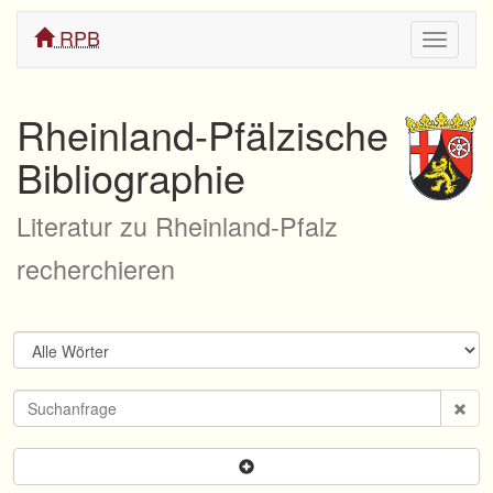
RPB
Navigati
ein/aus
Rheinland-Pfälzische
Bibliographie
Literatur zu Rheinland-Pfalz
recherchieren