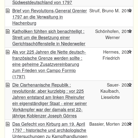
Südwestdeutschland von 1797
Brief von Revolutions-General Grenier
Struif, Bruno M.
2019
1797 an die Verwaltung in
Hachenburg
Katholiken fühlten sich benachteiligt :
Schönhofen,
2019
Streit um die Besetzung einer
Werner
Gerichtsschöffenstelle in Niederweiler
Als vor 225 Jahren die Nette deutsch-
Hermes,
2021
französische Grenze werden sollte :
Friedrich
eine geheime Zusatzvereinbarung
zum Frieden von Campo Formio
(1797)
Die Cisrhenanische Republik :
Sauer-
2022
revolutionär, aber kurzlebig : vor 225
Kaulbach,
Jahren entstand am linken Rheinufer
Lieselotte
ein eigenständiger Staat - einer seiner
Vorkämpfer war der damals erst 22-
jährige Koblenzer Joseph Görres
Das Gefecht von Kirburg am 19. April
Bassier, Morten
2024
1797 : historische und archäologische
Untersuchungen zu Kampfhandlungen