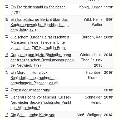
Ein Pferdediebstahl im Steinbach
König, Jürgen
1991
(1797)
Ein französischer Bericht über das
Wild, Heinz
1996
Kupferbergwerk bei Fischbach aus
Walter
dem Jahre 1797
Jüdischem Bürger Heirat erschwert :
Durben, Karl
2005
Münstermaifelder Friedensrichter
verschaffte 1797 Klarheit in Brohl
Der vierte und letzte Rheinübergang
Winterscheid,
2011
der französischen Revolutionstruppen
Theo / 1935-
bei Neuwied, 1797
2018
Ein Mord im Hunsrück :
Hauröder,
2012
Schinderhannes rechnet mit
Klemens
berüchtigtem Plackenklos ab
Zeiten der Veränderung
2015
General Hoche vor falscher Kulisse? :
Schneider,
2015
Neuwieder Becken "schönster Punkt
Helmut
des Mittelrheins"?
Die Schmitt'sche Karte von
Nieß, Wolfgang
2016