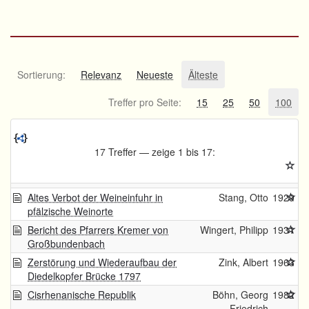
Sortierung:
Relevanz
Neueste
Älteste
Treffer pro Seite:
15
25
50
100
17 Treffer — zeige 1 bis 17:
Altes Verbot der Weineinfuhr in
Stang, Otto
1929
pfälzische Weinorte
Bericht des Pfarrers Kremer von
Wingert, Philipp
1931
Großbundenbach
Zerstörung und Wiederaufbau der
Zink, Albert
1963
Diedelkopfer Brücke 1797
Cisrhenanische Republik
Böhn, Georg
1982
Friedrich