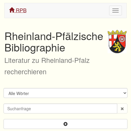
RPB
Navigati
ein/aus
Rheinland-Pfälzische
Bibliographie
Literatur zu Rheinland-Pfalz
recherchieren