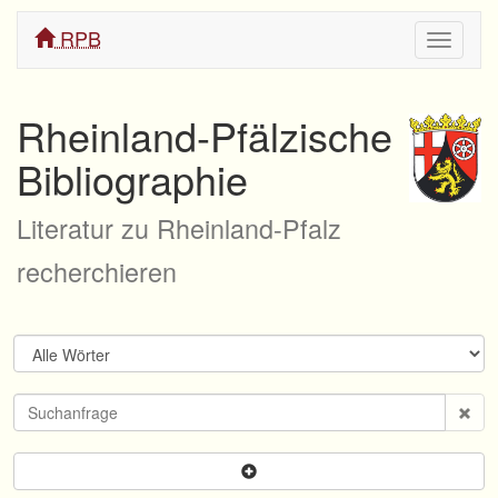
RPB
Navigati
ein/aus
Rheinland-Pfälzische
Bibliographie
Literatur zu Rheinland-Pfalz
recherchieren