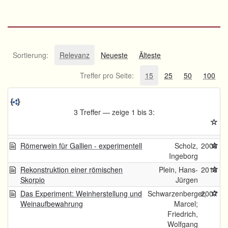
Sortierung:
Relevanz
Neueste
Älteste
Treffer pro Seite:
15
25
50
100
3 Treffer — zeige 1 bis 3:
Römerwein für Gallien - experimentell
Scholz,
2008
Ingeborg
Rekonstruktion einer römischen
Plein, Hans-
2018
Skorpio
Jürgen
Das Experiment: Weinherstellung und
Schwarzenberger,
2007
Weinaufbewahrung
Marcel;
Friedrich,
Wolfgang