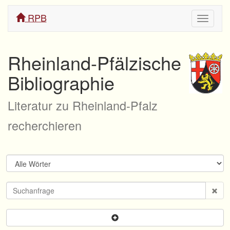
RPB
Navigati
ein/aus
Rheinland-Pfälzische
Bibliographie
Literatur zu Rheinland-Pfalz
recherchieren