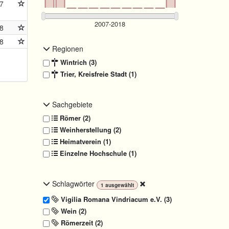
7
8
8
Regionen
Wintrich (3)
Trier, Kreisfreie Stadt (1)
Sachgebiete
Römer (2)
Weinherstellung (2)
Heimatverein (1)
Einzelne Hochschule (1)
Schlagwörter
1
ausgewählt
Vigilia Romana Vindriacum e.V. (3)
Wein (2)
Römerzeit (2)