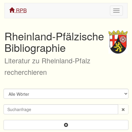
RPB
Navigati
ein/aus
Rheinland-Pfälzische
Bibliographie
Literatur zu Rheinland-Pfalz
recherchieren