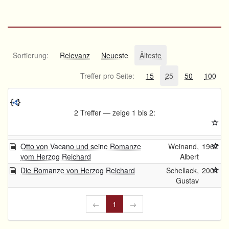
Sortierung:
Relevanz
Neueste
Älteste
Treffer pro Seite:
15
25
50
100
2 Treffer — zeige 1 bis 2:
Otto von Vacano und seine Romanze
Weinand,
1967
vom Herzog Reichard
Albert
Die Romanze von Herzog Reichard
Schellack,
2001
Gustav
←
1
→