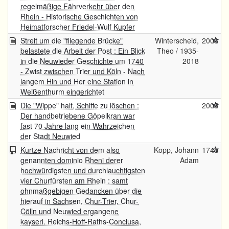
regelmäßige Fährverkehr über den
Rhein - Historische Geschichten von
Heimatforscher Friedel-Wulf Kupfer
Streit um die "fliegende Brücke"
Winterscheid,
2006
belastete die Arbeit der Post : Ein Blick
Theo / 1935-
in die Neuwieder Geschichte um 1740
2018
- Zwist zwischen Trier und Köln - Nach
langem Hin und Her eine Station in
Weißenthurm eingerichtet
Die "Wippe" half, Schiffe zu löschen :
2005
Der handbetriebene Göpelkran war
fast 70 Jahre lang ein Wahrzeichen
der Stadt Neuwied
Kurtze Nachricht von dem also
Kopp, Johann
1745
genannten dominio Rheni derer
Adam
hochwürdigsten und durchlauchtigsten
vier Churfürsten am Rhein : samt
ohnmaßgebigen Gedancken über die
hierauf in Sachsen, Chur-Trier, Chur-
Cölln und Neuwied ergangene
kayserl. Reichs-Hoff-Raths-Conclusa,