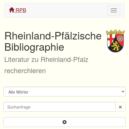
RPB
Navigati
ein/aus
Rheinland-Pfälzische
Bibliographie
Literatur zu Rheinland-Pfalz
recherchieren