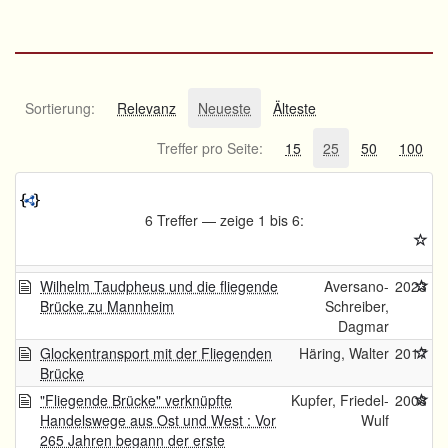
Sortierung:
Relevanz
Neueste
Älteste
Treffer pro Seite:
15
25
50
100
6 Treffer — zeige 1 bis 6:
Wilhelm Taudpheus und die fliegende
Aversano-
2023
Brücke zu Mannheim
Schreiber,
Dagmar
Glockentransport mit der Fliegenden
Häring, Walter
2017
Brücke
"Fliegende Brücke" verknüpfte
Kupfer, Friedel-
2008
Handelswege aus Ost und West : Vor
Wulf
265 Jahren begann der erste