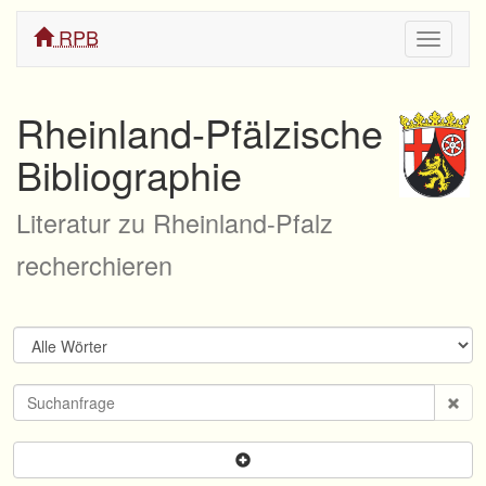
RPB
Navigati
ein/aus
Rheinland-Pfälzische
Bibliographie
Literatur zu Rheinland-Pfalz
recherchieren