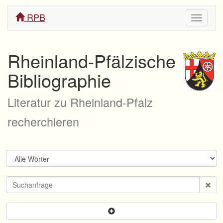
RPB
Navigati
ein/aus
Rheinland-Pfälzische
Bibliographie
Literatur zu Rheinland-Pfalz
recherchieren