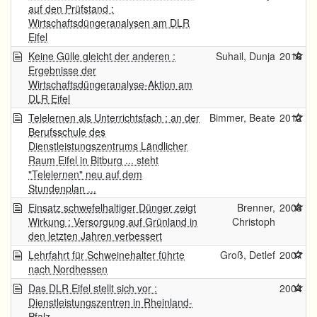
auf den Prüfstand :
Wirtschaftsdüngeranalysen am DLR
Eifel
Keine Gülle gleicht der anderen :
Suhail, Dunja
2016
Ergebnisse der
Wirtschaftsdüngeranalyse-Aktion am
DLR Eifel
Telelernen als Unterrichtsfach : an der
Bimmer, Beate
2012
Berufsschule des
Dienstleistungszentrums Ländlicher
Raum Eifel in Bitburg ... steht
"Telelernen" neu auf dem
Stundenplan ...
Einsatz schwefelhaltiger Dünger zeigt
Brenner,
2008
Wirkung : Versorgung auf Grünland in
Christoph
den letzten Jahren verbessert
Lehrfahrt für Schweinehalter führte
Groß, Detlef
2007
nach Nordhessen
Das DLR Eifel stellt sich vor :
2004
Dienstleistungszentren in Rheinland-
Pfalz