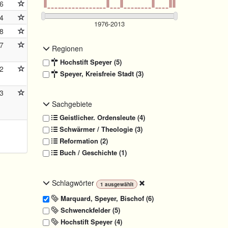
6
4
8
7
Regionen
Hochstift Speyer (5)
2
Speyer, Kreisfreie Stadt (3)
3
Sachgebiete
Geistlicher. Ordensleute (4)
Schwärmer / Theologie (3)
Reformation (2)
Buch / Geschichte (1)
Schlagwörter
1
ausgewählt
Marquard, Speyer, Bischof (6)
Schwenckfelder (5)
Hochstift Speyer (4)