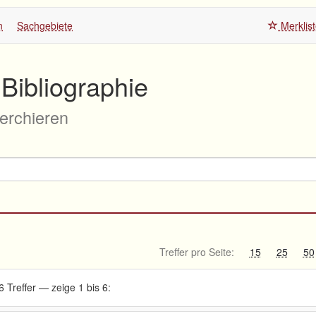
n
Sachgebiete
Merklis
Bibliographie
herchieren
Treffer pro Seite:
15
25
50
6 Treffer — zeige 1 bis 6: