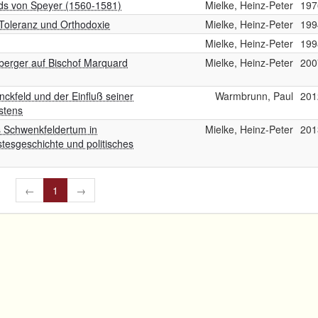
rds von Speyer (1560-1581)
Mielke, Heinz-Peter
197
Toleranz und Orthodoxie
Mielke, Heinz-Peter
199
Mielke, Heinz-Peter
199
erger auf Bischof Marquard
Mielke, Heinz-Peter
200
ckfeld und der Einfluß seiner
Warmbrunn, Paul
201
stens
s Schwenkfeldertum in
Mielke, Heinz-Peter
201
tesgeschichte und politisches
←
1
→