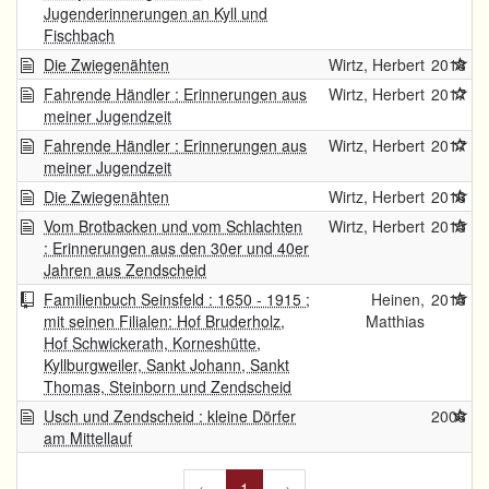
Jugenderinnerungen an Kyll und
Fischbach
Die Zwiegenähten
Wirtz, Herbert
2018
Fahrende Händler : Erinnerungen aus
Wirtz, Herbert
2017
meiner Jugendzeit
Fahrende Händler : Erinnerungen aus
Wirtz, Herbert
2017
meiner Jugendzeit
Die Zwiegenähten
Wirtz, Herbert
2016
Vom Brotbacken und vom Schlachten
Wirtz, Herbert
2015
: Erinnerungen aus den 30er und 40er
Jahren aus Zendscheid
Familienbuch Seinsfeld : 1650 - 1915 ;
Heinen,
2015
mit seinen Filialen: Hof Bruderholz,
Matthias
Hof Schwickerath, Korneshütte,
Kyllburgweiler, Sankt Johann, Sankt
Thomas, Steinborn und Zendscheid
Usch und Zendscheid : kleine Dörfer
2006
am Mittellauf
←
1
→