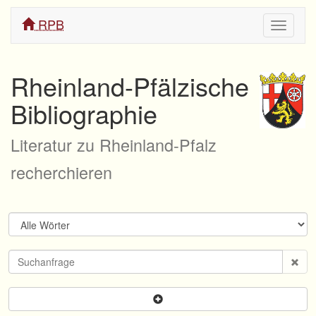
RPB
Navigati
ein/aus
Rheinland-Pfälzische
Bibliographie
Literatur zu Rheinland-Pfalz
recherchieren