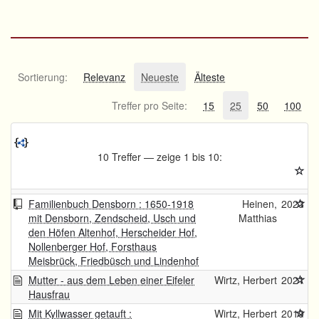
Sortierung:
Relevanz
Neueste
Älteste
Treffer pro Seite:
15
25
50
100
10 Treffer — zeige 1 bis 10:
Familienbuch Densborn : 1650-1918
Heinen,
2023
mit Densborn, Zendscheid, Usch und
Matthias
den Höfen Altenhof, Herscheider Hof,
Nollenberger Hof, Forsthaus
Meisbrück, Friedbüsch und Lindenhof
Mutter - aus dem Leben einer Eifeler
Wirtz, Herbert
2021
Hausfrau
Mit Kyllwasser getauft :
Wirtz, Herbert
2019