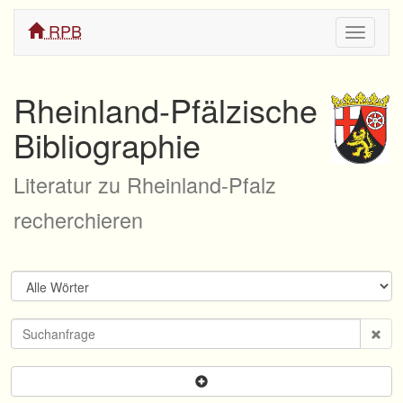
RPB
Navigati
ein/aus
Rheinland-Pfälzische
Bibliographie
Literatur zu Rheinland-Pfalz
recherchieren