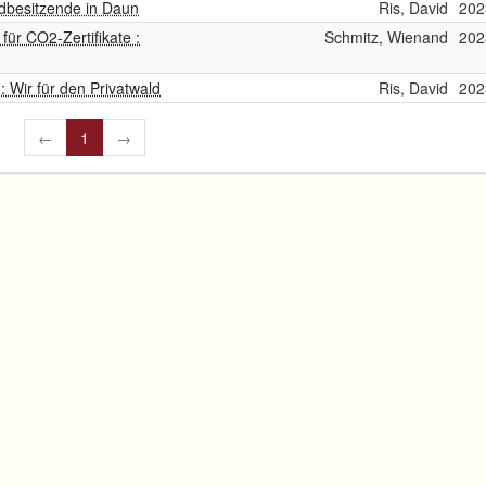
dbesitzende in Daun
Ris, David
202
für CO2-Zertifikate :
Schmitz, Wienand
202
 Wir für den Privatwald
Ris, David
202
←
1
→