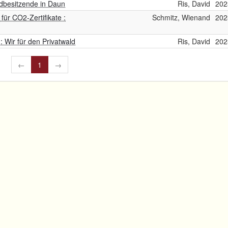
dbesitzende in Daun
Ris, David
202
für CO2-Zertifikate :
Schmitz, Wienand
202
 Wir für den Privatwald
Ris, David
202
←
1
→