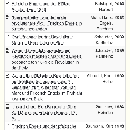
Friedrich Engels und der Pfälzer
Beisiegel,
2015
Aufstand von 1849
Norbert
"Kneipenfreiheit war der erste
Mohr, Hans;
2012
revolutionäre Akt" : Friedrich Engels in
Engels,
Kirchheimbolanden
Friedrich
Zwei Beobachter der Revolution :
Schauder,
2000
Marx und Engels in der Pfalz
Karlheinz
Wenn Pfälzer Schoppenstecher
Schauder,
1999
Revolution machen : Marx und Engels
Karlheinz
beobachteten 1849 die Revolution in
der Pfalz
Waren die pfälzischen Revolutionäre
Albrecht, Karl-
1999
nur fröhliche Schoppenstecher? :
Heinz
Gedanken zum Aufenthalt von Karl
Marx und Friedrich Engels im Frühjahr
1849 in der Pfalz
Unser Leben. Eine Biographie über
Gemkow,
1984
Karl Marx und Friedrich Engels. | 7.
Heinrich
Aufl.
Friedrich Engels und der pfälzische
Baumann, Kurt
1970