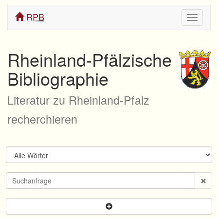
RPB
Navigati
ein/aus
Rheinland-Pfälzische
Bibliographie
Literatur zu Rheinland-Pfalz
recherchieren