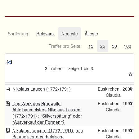
Sortierung:
Relevanz
Neueste
Älteste
Treffer pro Seite:
15
25
50
100
3 Treffer — zeige 1 bis 3:
Nikolaus Lauxen (1772-1791)
Euskirchen,
2000
Claudia
Das Werk des Brauweiler
Euskirchen,
1997
Abteibaumeisters Nikolaus Lauxen
Claudia
(1772-1791) : "Stilverspätung" oder
"Ausverkauf der Formen"?
Nikolaus Lauxen : (1772-1791) ; ein
Euskirchen,
1997
Baumeister des rheinisch-
Claudia