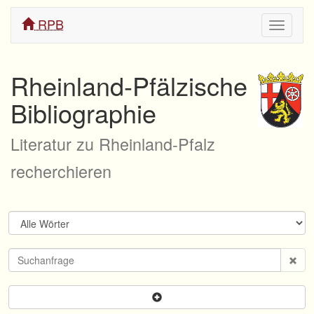
RPB
Navigati
ein/aus
Rheinland-Pfälzische
Bibliographie
Literatur zu Rheinland-Pfalz
recherchieren