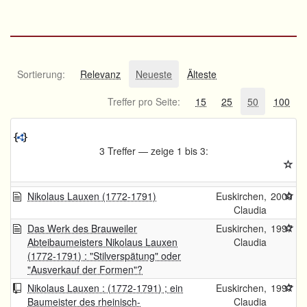
Sortierung:
Relevanz
Neueste
Älteste
Treffer pro Seite:
15
25
50
100
3 Treffer — zeige 1 bis 3:
Nikolaus Lauxen (1772-1791)
Euskirchen,
2000
Claudia
Das Werk des Brauweiler
Euskirchen,
1997
Abteibaumeisters Nikolaus Lauxen
Claudia
(1772-1791) : "Stilverspätung" oder
"Ausverkauf der Formen"?
Nikolaus Lauxen : (1772-1791) ; ein
Euskirchen,
1997
Baumeister des rheinisch-
Claudia