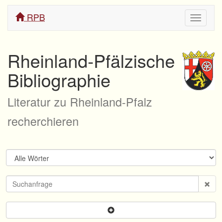
RPB
Navigati
ein/aus
Rheinland-Pfälzische
Bibliographie
Literatur zu Rheinland-Pfalz
recherchieren