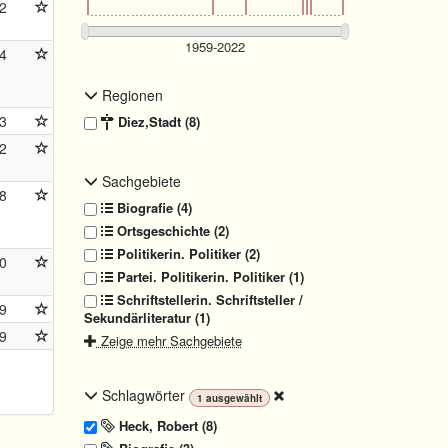
2
4
Regionen
3
Diez,Stadt (8)
2
Sachgebiete
8
Biografie (4)
Ortsgeschichte (2)
Politikerin. Politiker (2)
0
Partei. Politikerin. Politiker (1)
Schriftstellerin. Schriftsteller /
9
Sekundärliteratur (1)
9
Zeige mehr Sachgebiete
Schlagwörter
1
ausgewählt
Heck, Robert (8)