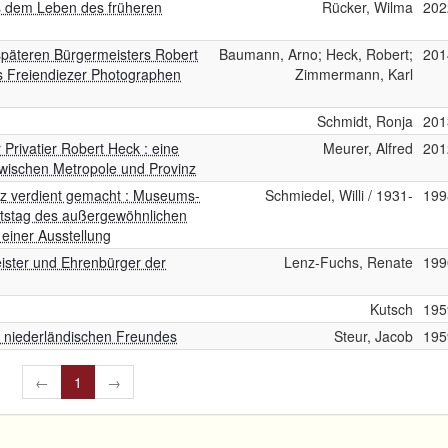
s dem Leben des früheren
Rücker, Wilma
202
 späteren Bürgermeisters Robert
Baumann, Arno; Heck, Robert;
201
es Freiendiezer Photographen
Zimmermann, Karl
Schmidt, Ronja
201
 Privatier Robert Heck : eine
Meurer, Alfred
201
zwischen Metropole und Provinz
ez verdient gemacht : Museums-
Schmiedel, Willi / 1931-
199
tstag des außergewöhnlichen
 einer Ausstellung
ister und Ehrenbürger der
Lenz-Fuchs, Renate
199
Kutsch
195
 niederländischen Freundes
Steur, Jacob
195
←
1
→