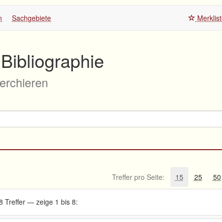
n
Sachgebiete
Merklis
Bibliographie
herchieren
Treffer pro Seite:
15
25
50
8 Treffer — zeige 1 bis 8: