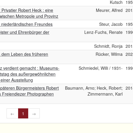
Kutsch
195
 Privatier Robert Heck : eine
Meurer, Alfred
201
zwischen Metropole und Provinz
 niederländischen Freundes
Steur, Jacob
195
ister und Ehrenbürger der
Lenz-Fuchs, Renate
199
Schmidt, Ronja
201
s dem Leben des früheren
Rücker, Wilma
202
ez verdient gemacht : Museums-
Schmiedel, Willi / 1931-
199
tstag des außergewöhnlichen
 einer Ausstellung
 späteren Bürgermeisters Robert
Baumann, Arno; Heck, Robert;
201
es Freiendiezer Photographen
Zimmermann, Karl
←
1
→