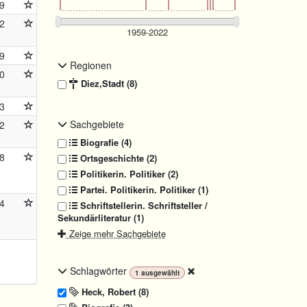
9
2
9
Regionen
0
Diez,Stadt (8)
3
Sachgebiete
2
Biografie (4)
8
Ortsgeschichte (2)
Politikerin. Politiker (2)
Partei. Politikerin. Politiker (1)
4
Schriftstellerin. Schriftsteller /
Sekundärliteratur (1)
Zeige mehr Sachgebiete
Schlagwörter
1
ausgewählt
Heck, Robert (8)