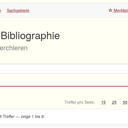
n
Sachgebiete
Merklis
Bibliographie
herchieren
Treffer pro Seite:
15
25
50
8 Treffer — zeige 1 bis 8: