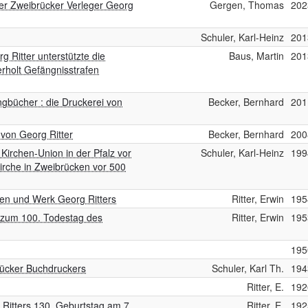
der Zweibrücker Verleger Georg
Gergen, Thomas
202
Schuler, Karl-Heinz
201
 Ritter unterstützte die
Baus, Martin
201
rholt Gefängnisstrafen
angbücher : die Druckerei von
Becker, Bernhard
201
i von Georg Ritter
Becker, Bernhard
200
Kirchen-Union in der Pfalz vor
Schuler, Karl-Heinz
199
irche in Zweibrücken vor 500
ben und Werk Georg Ritters
Ritter, Erwin
195
: zum 100. Todestag des
Ritter, Erwin
195
195
rücker Buchdruckers
Schuler, Karl Th.
194
Ritter, E.
192
 Ritters 130. Geburtstag am 7.
Ritter, E.
192