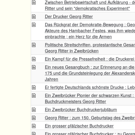
Zwischen Betriebswirtschaft und Aufklärung - 
Ritter und sein "demokratisches Experiment"
Der Drucker Georg Ritter
Das Rückgrat der Demokratie-Bewegung : Georg
Akteure des Hambacher Festes, was ihm wiede
einbrachte ; ein Herz für die Armen
Politische Streitschriften, protestantische Ges
Georg Ritter in Zweibrücken
Ein Kampf für die Pressefreiheit : die Druckere
Ein neues Gesangbuch : zur Erinnerung an die 
175 und die Grundsteinlegung der Alexandersk
Jahren
Er fertigte Deutschlands schönste Drucke : Le
Ein Zweibrücker Pionier der schwarzen Kunst 
Buchdruckmeisters Georg Ritter
Ein Zweibrücker Buchdruckerjubiläum
Georg Ritter : zum 150. Geburtstag des Zweib
Ein grosser pfälzischer Buchdrucker
Ein grosser pfälzischer Buchdrucker : zu Georg