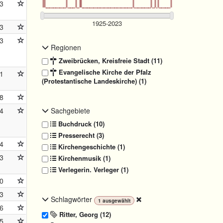
3
3
3
Regionen
Zweibrücken, Kreisfreie Stadt (11)
Evangelische Kirche der Pfalz
1
(Protestantische Landeskirche) (1)
8
4
Sachgebiete
Buchdruck (10)
Presserecht (3)
4
Kirchengeschichte (1)
3
Kirchenmusik (1)
Verlegerin. Verleger (1)
0
3
Schlagwörter
1
ausgewählt
6
Ritter, Georg (12)
5