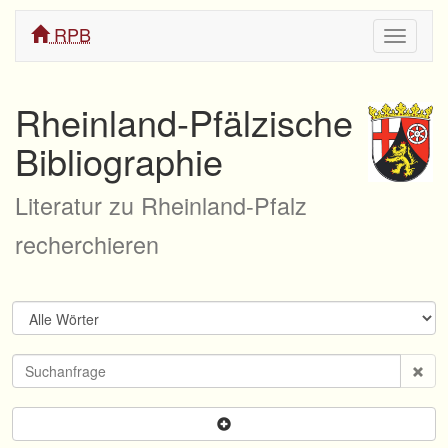
RPB
Navigati
ein/aus
Rheinland-Pfälzische
Bibliographie
Literatur zu Rheinland-Pfalz
recherchieren