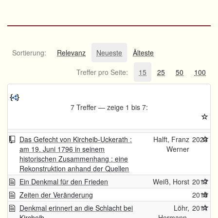
Sortierung:
Relevanz
Neueste
Älteste
Treffer pro Seite:
15
25
50
100
7 Treffer — zeige 1 bis 7:
Das Gefecht von Kircheib-Uckerath :
Halft, Franz
2023
am 19. Juni 1796 in seinem
Werner
historischen Zusammenhang : eine
Rekonstruktion anhand der Quellen
Ein Denkmal für den Frieden
Weiß, Horst
2017
Zeiten der Veränderung
2015
Denkmal erinnert an die Schlacht bei
Löhr,
2011
Kircheib
Hermann-