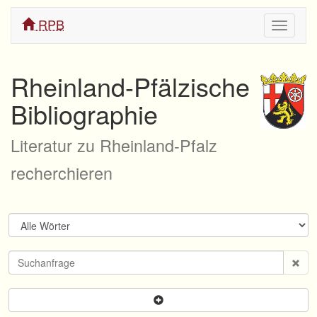
RPB
Navigati
ein/aus
Rheinland-Pfälzische
Bibliographie
Literatur zu Rheinland-Pfalz
recherchieren