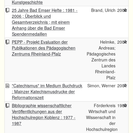
Kunstgeschichte
25 Jahre Bad Emser Hefte : 1981 -
Brand, Ulrich
2006
2006 ; Überblick und
Gesamtverzeichnis ; mit einem
Anhang über die Bad Emser
Spendenmedaillen
PEPP - Projekt Evaluation der
Helmke,
2004
Publikationen des Pädagogischen
Andreas;
Zentrums Rheinland-Pfalz
Pädagogisches
Zentrum des
Landes
Rheinland-
Pfalz
"Catechismus" im Medium Buchdruck
Simon, Werner
2001
: Mainzer Katechismusdrucke der
Reformationszeit
Bibliographie wissenschaftlicher
Förderkreis
1989
Veröffentlichungen aus der
Wirtschaft und
Hochschulregion Koblenz : 1977 -
Wissenschaft in
1987
der
Hochschulregion