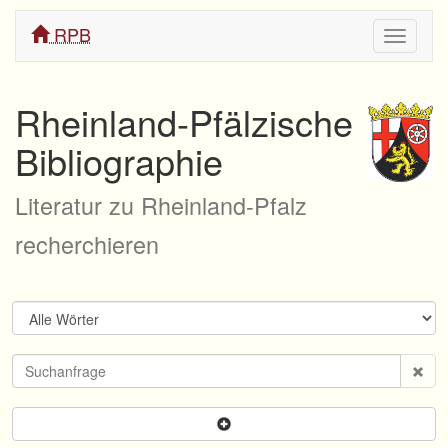
RPB
Navigati
ein/aus
Rheinland-Pfälzische
Bibliographie
Literatur zu Rheinland-Pfalz
recherchieren