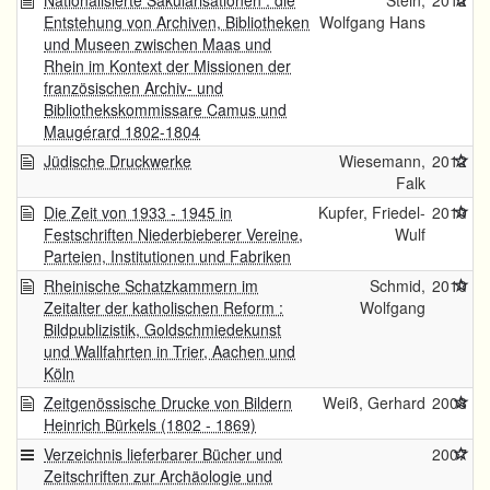
Nationalisierte Säkularisationen : die
Stein,
2012
Entstehung von Archiven, Bibliotheken
Wolfgang Hans
und Museen zwischen Maas und
Rhein im Kontext der Missionen der
französischen Archiv- und
Bibliothekskommissare Camus und
Maugérard 1802-1804
Jüdische Druckwerke
Wiesemann,
2012
Falk
Die Zeit von 1933 - 1945 in
Kupfer, Friedel-
2010
Festschriften Niederbieberer Vereine,
Wulf
Parteien, Institutionen und Fabriken
Rheinische Schatzkammern im
Schmid,
2010
Zeitalter der katholischen Reform :
Wolfgang
Bildpublizistik, Goldschmiedekunst
und Wallfahrten in Trier, Aachen und
Köln
Zeitgenössische Drucke von Bildern
Weiß, Gerhard
2008
Heinrich Bürkels (1802 - 1869)
Verzeichnis lieferbarer Bücher und
2007
Zeitschriften zur Archäologie und