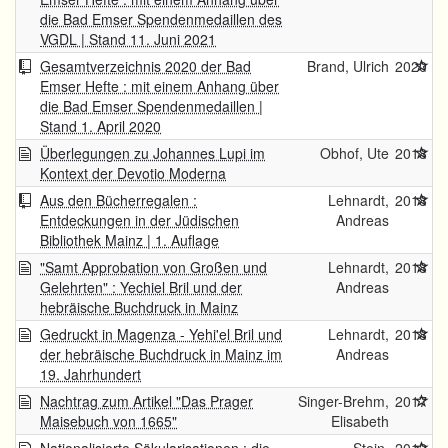
die Bad Emser Spendenmedaillen des
VGDL | Stand 11. Juni 2021
Gesamtverzeichnis 2020 der Bad
Brand, Ulrich
2020
Emser Hefte : mit einem Anhang über
die Bad Emser Spendenmedaillen |
Stand 1. April 2020
Überlegungen zu Johannes Lupi im
Obhof, Ute
2018
Kontext der Devotio Moderna
Aus den Bücherregalen :
Lehnardt,
2018
Entdeckungen in der Jüdischen
Andreas
Bibliothek Mainz | 1. Auflage
"Samt Approbation von Großen und
Lehnardt,
2018
Gelehrten" : Yechiel Bril und der
Andreas
hebräische Buchdruck in Mainz
Gedruckt in Magenza - Yehi'el Bril und
Lehnardt,
2018
der hebräische Buchdruck in Mainz im
Andreas
19. Jahrhundert
Nachtrag zum Artikel "Das Prager
Singer-Brehm,
2017
Maisebuch von 1665"
Elisabeth