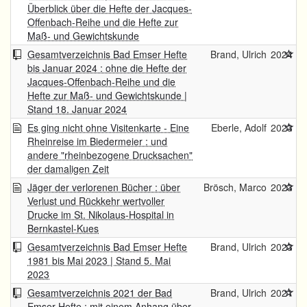
Überblick über die Hefte der Jacques-
Offenbach-Reihe und die Hefte zur
Maß- und Gewichtskunde
Gesamtverzeichnis Bad Emser Hefte
Brand, Ulrich
2024
bis Januar 2024 : ohne die Hefte der
Jacques-Offenbach-Reihe und die
Hefte zur Maß- und Gewichtskunde |
Stand 18. Januar 2024
Es ging nicht ohne Visitenkarte - Eine
Eberle, Adolf
2023
Rheinreise im Biedermeier : und
andere "rheinbezogene Drucksachen"
der damaligen Zeit
Jäger der verlorenen Bücher : über
Brösch, Marco
2023
Verlust und Rückkehr wertvoller
Drucke im St. Nikolaus-Hospital in
Bernkastel-Kues
Gesamtverzeichnis Bad Emser Hefte
Brand, Ulrich
2023
1981 bis Mai 2023 | Stand 5. Mai
2023
Gesamtverzeichnis 2021 der Bad
Brand, Ulrich
2021
Emser Hefte : mit einem Anhang über