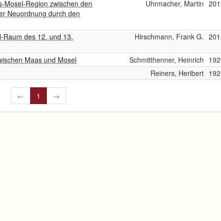
s-Mosel-Region zwischen den
Uhrmacher, Martin
201
er Neuordnung durch den
l-Raum des 12. und 13.
Hirschmann, Frank G.
201
zwischen Maas und Mosel
Schmitthenner, Heinrich
192
Reiners, Heribert
192
←
1
→