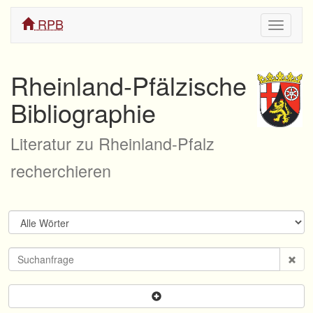
RPB
Navigati
ein/aus
Rheinland-Pfälzische
Bibliographie
Literatur zu Rheinland-Pfalz
recherchieren