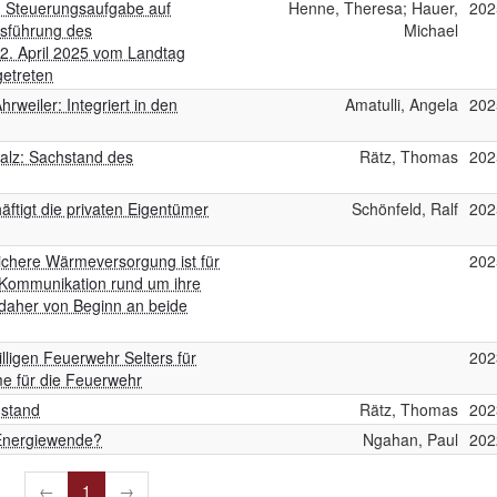
: Steuerungsaufgabe auf
Henne, Theresa; Hauer,
202
sführung des
Michael
 April 2025 vom Landtag
getreten
eiler: Integriert in den
Amatulli, Angela
202
alz: Sachstand des
Rätz, Thomas
202
ftigt die privaten Eigentümer
Schönfeld, Ralf
202
ichere Wärmeversorgung ist für
202
e Kommunikation rund um ihre
 daher von Beginn an beide
lligen Feuerwehr Selters für
202
e für die Feuerwehr
hstand
Rätz, Thomas
202
 Energiewende?
Ngahan, Paul
202
←
1
→