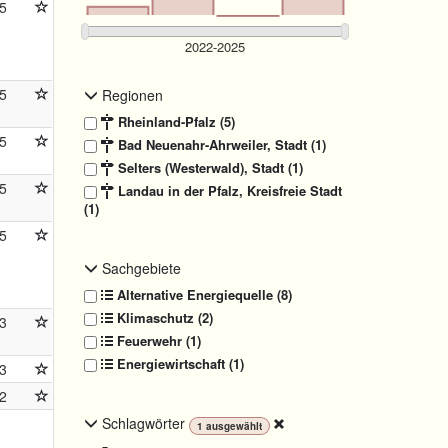
5
5
Regionen
Rheinland-Pfalz (5)
5
Bad Neuenahr-Ahrweiler, Stadt (1)
Selters (Westerwald), Stadt (1)
5
Landau in der Pfalz, Kreisfreie Stadt
(1)
5
Sachgebiete
Alternative Energiequelle (8)
Klimaschutz (2)
3
Feuerwehr (1)
Energiewirtschaft (1)
3
2
Schlagwörter
1
ausgewählt