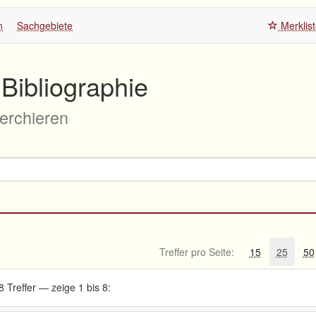
n
Sachgebiete
Merklis
Bibliographie
herchieren
Treffer pro Seite:
15
25
50
8 Treffer — zeige 1 bis 8: