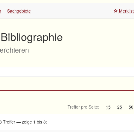
n
Sachgebiete
Merklis
Bibliographie
herchieren
Treffer pro Seite:
15
25
50
8 Treffer — zeige 1 bis 8: