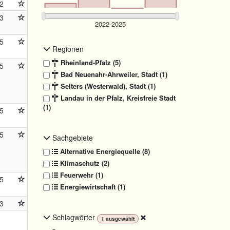
2
3
5
Regionen
Rheinland-Pfalz (5)
5
Bad Neuenahr-Ahrweiler, Stadt (1)
Selters (Westerwald), Stadt (1)
Landau in der Pfalz, Kreisfreie Stadt
(1)
5
5
Sachgebiete
Alternative Energiequelle (8)
Klimaschutz (2)
Feuerwehr (1)
5
Energiewirtschaft (1)
3
Schlagwörter
1
ausgewählt