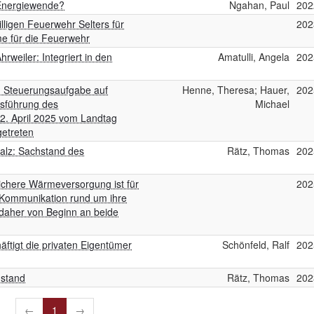
 Energiewende?
Ngahan, Paul
202
lligen Feuerwehr Selters für
202
e für die Feuerwehr
eiler: Integriert in den
Amatulli, Angela
202
: Steuerungsaufgabe auf
Henne, Theresa; Hauer,
202
sführung des
Michael
 April 2025 vom Landtag
getreten
alz: Sachstand des
Rätz, Thomas
202
ichere Wärmeversorgung ist für
202
e Kommunikation rund um ihre
 daher von Beginn an beide
ftigt die privaten Eigentümer
Schönfeld, Ralf
202
hstand
Rätz, Thomas
202
←
1
→