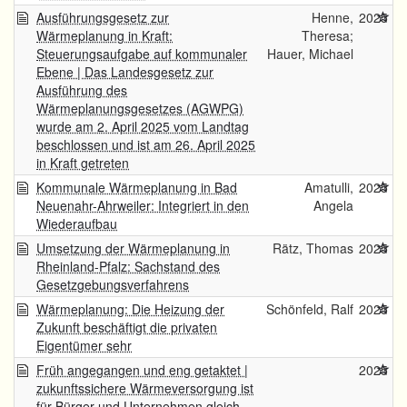
Ausführungsgesetz zur
Henne,
2025
Wärmeplanung in Kraft:
Theresa;
Steuerungsaufgabe auf kommunaler
Hauer, Michael
Ebene | Das Landesgesetz zur
Ausführung des
Wärmeplanungsgesetzes (AGWPG)
wurde am 2. April 2025 vom Landtag
beschlossen und ist am 26. April 2025
in Kraft getreten
Kommunale Wärmeplanung in Bad
Amatulli,
2025
Neuenahr-Ahrweiler: Integriert in den
Angela
Wiederaufbau
Umsetzung der Wärmeplanung in
Rätz, Thomas
2025
Rheinland-Pfalz: Sachstand des
Gesetzgebungsverfahrens
Wärmeplanung: Die Heizung der
Schönfeld, Ralf
2025
Zukunft beschäftigt die privaten
Eigentümer sehr
Früh angegangen und eng getaktet |
2025
zukunftssichere Wärmeversorgung ist
für Bürger und Unternehmen gleich