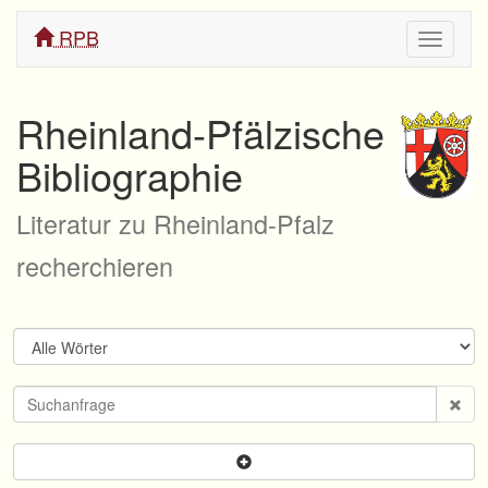
RPB
Navigati
ein/aus
Rheinland-Pfälzische
Bibliographie
Literatur zu Rheinland-Pfalz
recherchieren