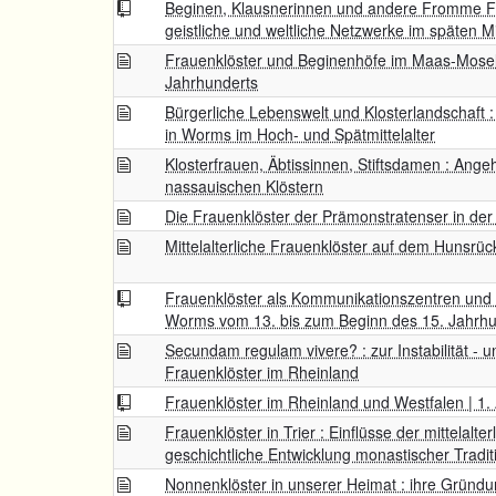
Beginen, Klausnerinnen und andere Fromme F
geistliche und weltliche Netzwerke im späten Mit
Frauenklöster und Beginenhöfe im Maas-Mose
Jahrhunderts
Bürgerliche Lebenswelt und Klosterlandschaft :
in Worms im Hoch- und Spätmittelalter
Klosterfrauen, Äbtissinnen, Stiftsdamen : Ange
nassauischen Klöstern
Die Frauenklöster der Prämonstratenser in der 
Mittelalterliche Frauenklöster auf dem Hunsrüc
Frauenklöster als Kommunikationszentren und 
Worms vom 13. bis zum Beginn des 15. Jahrhu
Secundam regulam vivere? : zur Instabilität - und 
Frauenklöster im Rheinland
Frauenklöster im Rheinland und Westfalen | 1. 
Frauenklöster in Trier : Einflüsse der mittelal
geschichtliche Entwicklung monastischer Tradi
Nonnenklöster in unserer Heimat : ihre Gründ