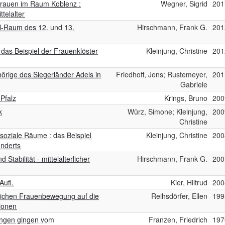
rauen im Raum Koblenz :
Wegner, Sigrid
201
telalter
l-Raum des 12. und 13.
Hirschmann, Frank G.
201
 das Beispiel der Frauenklöster
Kleinjung, Christine
201
hörige des Siegerländer Adels in
Friedhoff, Jens; Rustemeyer,
201
Gabriele
Pfalz
Krings, Bruno
200
k
Würz, Simone; Kleinjung,
200
Christine
soziale Räume : das Beispiel
Kleinjung, Christine
200
nderts
Stabilität - mittelalterlicher
Hirschmann, Frank G.
200
Aufl.
Kier, Hiltrud
200
terlichen Frauenbewegung auf die
Reihsdörfer, Ellen
199
tionen
ungen gingen vom
Franzen, Friedrich
197