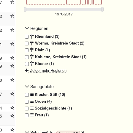
7
2
Regionen
2
Rheinland (3)
Worms, Kreisfreie Stadt (2)
1
Pfalz (1)
Koblenz, Kreisfreie Stadt (1)
9
Kloster (1)
9
Zeige mehr Regionen
8
Sachgebiete
7
Kloster. Stift (10)
Orden (4)
4
Sozialgeschichte (1)
Frau (1)
5
0
Schlagwörter