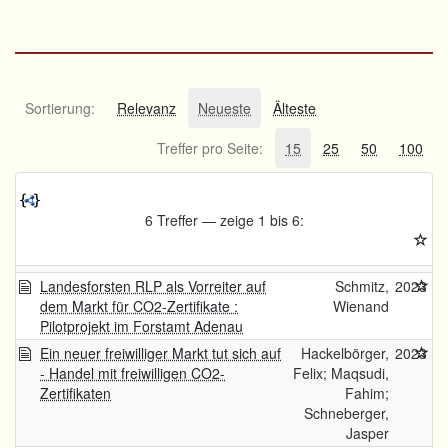
Sortierung:
Relevanz
Neueste
Älteste
Treffer pro Seite:
15
25
50
100
6 Treffer — zeige 1 bis 6:
Landesforsten RLP als Vorreiter auf
Schmitz,
2023
dem Markt für CO2-Zertifikate :
Wienand
Pilotprojekt im Forstamt Adenau
Ein neuer freiwilliger Markt tut sich auf
Hackelbörger,
2023
- Handel mit freiwilligen CO2-
Felix; Maqsudi,
Zertifikaten
Fahim;
Schneberger,
Jasper