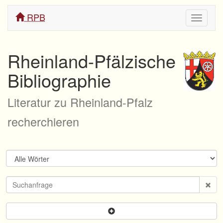
RPB
Navigati
ein/aus
Rheinland-Pfälzische
Bibliographie
Literatur zu Rheinland-Pfalz
recherchieren