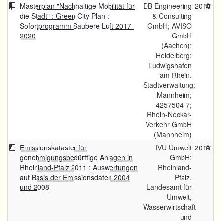
Masterplan "Nachhaltige Mobilität für
DB Engineering
2018
die Stadt" : Green City Plan :
& Consulting
Sofortprogramm Saubere Luft 2017-
GmbH; AVISO
2020
GmbH
(Aachen);
Heidelberg;
Ludwigshafen
am Rhein.
Stadtverwaltung;
Mannheim;
4257504-7;
Rhein-Neckar-
Verkehr GmbH
(Mannheim)
Emissionskataster für
IVU Umwelt
2011
genehmigungsbedürftige Anlagen in
GmbH;
Rheinland-Pfalz 2011 : Auswertungen
Rheinland-
auf Basis der Emissionsdaten 2004
Pfalz.
und 2008
Landesamt für
Umwelt,
Wasserwirtschaft
und