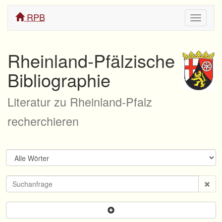
RPB
Navigati
ein/aus
Rheinland-Pfälzische
Bibliographie
Literatur zu Rheinland-Pfalz
recherchieren