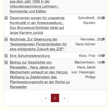
aus dem Jahr 1556 in der
Urkundensammlung Lehmann :
Kommentar und Edition
Dezernenten sorgen für ungeahnte
Schultheiß,
2022
Kontinuität in der Kreisverwaltung :
Karsten
Duo Brünesholz/Schlöder blickt auf
lange Karriere zurück
Nochmals: Zur Gewinnung der
Henneke,
2021
"bestgeeigneten Persönlichkeiten für
Hans-Günter
eine erfolgreiche Zukunft des ZDF"
Eine Schulmeisterprüfung
Klotz, Fritz
1957
Beitrag zur Geschichte von
Wachenheim,
1931
Ransweiler : Hans Jakob von
Hans Jakob
Wachenheim verkauft an den Herzog
von; Hassinger,
Wolfgang zu Zweibrücken das
Philipp
Pfarrbesetzungsrecht an der Kirche zu
Ransweiler
←
1
→