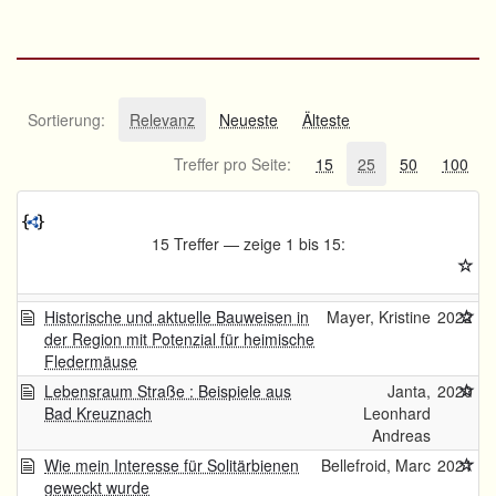
Sortierung:
Relevanz
Neueste
Älteste
Treffer pro Seite:
15
25
50
100
15 Treffer — zeige 1 bis 15:
Historische und aktuelle Bauweisen in
Mayer, Kristine
2022
der Region mit Potenzial für heimische
Fledermäuse
Lebensraum Straße : Beispiele aus
Janta,
2020
Bad Kreuznach
Leonhard
Andreas
Wie mein Interesse für Solitärbienen
Bellefroid, Marc
2021
geweckt wurde