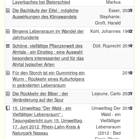
Layerbaches bei Bisterschied
Markus
Die Bachläufe der Eifel : mögliche
Esser,
2024
Auswirkungen des Klimawandels
Stephanie;
Groß, Harald
Bingens Lebensraum im Wandel der
Kohl, Johannes
1962
Jahrhunderte
Schöne, vielfältige Pflanzenwelt des
Düll, Ruprecht
2014
Ahrtals - ein Einstieg : eine Auswahl
besonders interessanter und für das
Ahrtal typischer Arten
Für den Storch ist ein Gummiring ein
2018
Wurm : Rückkehr eines Kulturfolgers
in geänderten Lebensraum
Die Rückkehr der Biber : der
Lejeune, Carlo
2021
Veränderung auf der Spur
15. Umwelttag "Der Wald - ein
Umwelttag Der
2012
Vielfältiger Lebensraum" :
Wald - ein
Tagungsbericht zum 15. Umwelttag,
Vielfältiger
17. Juni 2012, Rhein-Lahn-Kreis &
Lebensraum
Naturpark Nassau
(2012 : Bad