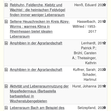
Rebhuhn, Feldlerche, Kiebitz und
Henß, Eduard
2020
Wachtel : die heimischen Feldvögel
finden immer weniger Lebensraum
Seltene Heuschrecken im Kreis Alzey-
Hasselbach,
2012
Worms : warmes Klima in
Wilfried / 1953-
Rheinhessen bietet idealen
2017
Lebensraum
Amphibien in der Agrarlandschaft
Lenhardt,
2012
Patrick P.;
Brühl, Carsten
A.; Theissinger,
Kathrin
Amphibien in der Agrarlandschaft
Kuffner, Sarah;
2023
Schader,
Hartmut
Aktivität und Lebensraumnutzung der
Hurst, Johanna
2016
Mopsfledermaus (Barbastella
barbastellus) in
Wochenstubengebieten
Lebensraum Bach am Beispiel des
Setzepfand,
2025