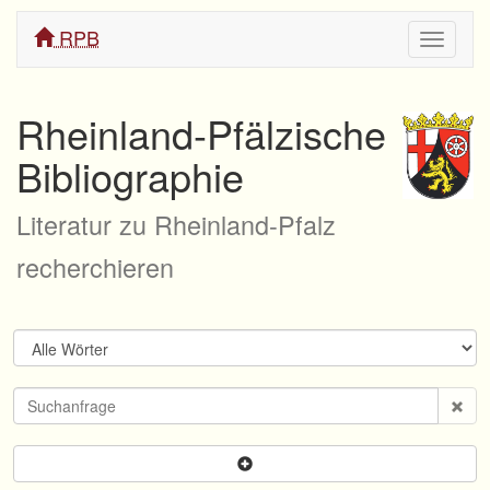
RPB
Navigati
ein/aus
Rheinland-Pfälzische
Bibliographie
Literatur zu Rheinland-Pfalz
recherchieren