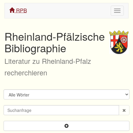
RPB
Navigati
ein/aus
Rheinland-Pfälzische
Bibliographie
Literatur zu Rheinland-Pfalz
recherchieren