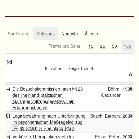
Sortierung:
Relevanz
Neueste
Älteste
Treffer pro Seite:
15
25
50
100
9 Treffer — zeige 1 bis 9:
Die Besuchskommission nach  23
Böhm,
1995
des rheinland-pfälzischen
Alexander
Maßregelvollzugsgesetzes : ein
Erfahrungsbericht
Legalbewährung nach Unterbringung
Bosch, Barbara
2001
im psychiatrischen Maßregelvollzug
( 63 StGB) in Rheinland-Pfalz
Verkürzte Therapiekonzepte im
Praus, Peter;
2023