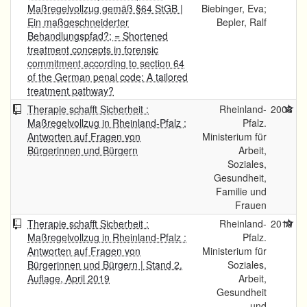
Maßregelvollzug gemäß §64 StGB |
Biebinger, Eva;
Ein maßgeschneiderter
Bepler, Ralf
Behandlungspfad?; = Shortened
treatment concepts in forensic
commitment according to section 64
of the German penal code: A tailored
treatment pathway?
Therapie schafft Sicherheit :
Rheinland-
2008
Maßregelvollzug in Rheinland-Pfalz ;
Pfalz.
Antworten auf Fragen von
Ministerium für
Bürgerinnen und Bürgern
Arbeit,
Soziales,
Gesundheit,
Familie und
Frauen
Therapie schafft Sicherheit :
Rheinland-
2019
Maßregelvollzug in Rheinland-Pfalz :
Pfalz.
Antworten auf Fragen von
Ministerium für
Bürgerinnen und Bürgern | Stand 2.
Soziales,
Auflage, April 2019
Arbeit,
Gesundheit
und