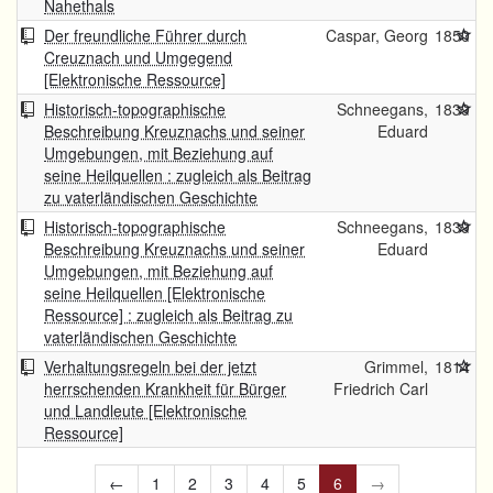
Nahethals
Der freundliche Führer durch
Caspar, Georg
1850
Creuznach und Umgegend
[Elektronische Ressource]
Historisch-topographische
Schneegans,
1839
Beschreibung Kreuznachs und seiner
Eduard
Umgebungen, mit Beziehung auf
seine Heilquellen : zugleich als Beitrag
zu vaterländischen Geschichte
Historisch-topographische
Schneegans,
1839
Beschreibung Kreuznachs und seiner
Eduard
Umgebungen, mit Beziehung auf
seine Heilquellen [Elektronische
Ressource] : zugleich als Beitrag zu
vaterländischen Geschichte
Verhaltungsregeln bei der jetzt
Grimmel,
1814
herrschenden Krankheit für Bürger
Friedrich Carl
und Landleute [Elektronische
Ressource]
←
1
2
3
4
5
6
→