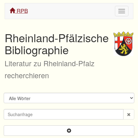
RPB
Navigati
ein/aus
Rheinland-Pfälzische
Bibliographie
Literatur zu Rheinland-Pfalz
recherchieren