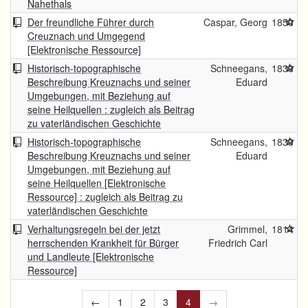
Nahethals
Der freundliche Führer durch
Caspar, Georg
1850
Creuznach und Umgegend
[Elektronische Ressource]
Historisch-topographische
Schneegans,
1839
Beschreibung Kreuznachs und seiner
Eduard
Umgebungen, mit Beziehung auf
seine Heilquellen : zugleich als Beitrag
zu vaterländischen Geschichte
Historisch-topographische
Schneegans,
1839
Beschreibung Kreuznachs und seiner
Eduard
Umgebungen, mit Beziehung auf
seine Heilquellen [Elektronische
Ressource] : zugleich als Beitrag zu
vaterländischen Geschichte
Verhaltungsregeln bei der jetzt
Grimmel,
1814
herrschenden Krankheit für Bürger
Friedrich Carl
und Landleute [Elektronische
Ressource]
←
1
2
3
4
→