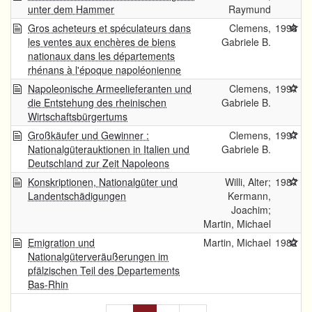
unter dem Hammer
Raymund
Gros acheteurs et spéculateurs dans
Clemens,
1998
les ventes aux enchères de biens
Gabriele B.
nationaux dans les départements
rhénans à l'époque napoléonienne
Napoleonische Armeelieferanten und
Clemens,
1997
die Entstehung des rheinischen
Gabriele B.
Wirtschaftsbürgertums
Großkäufer und Gewinner :
Clemens,
1997
Nationalgüterauktionen in Italien und
Gabriele B.
Deutschland zur Zeit Napoleons
Konskriptionen, Nationalgüter und
Willi, Alter;
1987
Landentschädigungen
Kermann,
Joachim;
Martin, Michael
Emigration und
Martin, Michael
1982
Nationalgüterveräußerungen im
pfälzischen Teil des Departements
Bas-Rhin