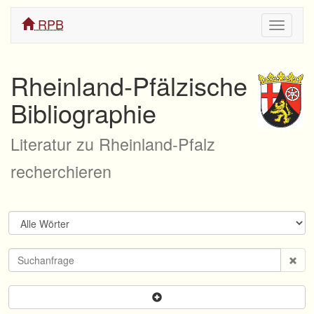
RPB
Navigati
ein/aus
Rheinland-Pfälzische
Bibliographie
Literatur zu Rheinland-Pfalz
recherchieren