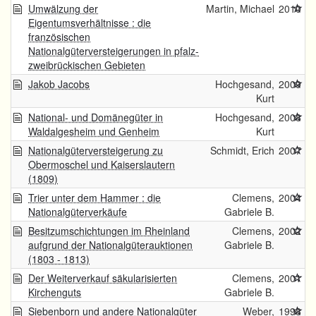
Umwälzung der
Martin, Michael
2010
Eigentumsverhältnisse : die
französischen
Nationalgüterversteigerungen in pfalz-
zweibrückischen Gebieten
Jakob Jacobs
Hochgesand,
2009
Kurt
National- und Domänegüter in
Hochgesand,
2008
Waldalgesheim und Genheim
Kurt
Nationalgüterversteigerung zu
Schmidt, Erich
2007
Obermoschel und Kaiserslautern
(1809)
Trier unter dem Hammer : die
Clemens,
2004
Nationalgüterverkäufe
Gabriele B.
Besitzumschichtungen im Rheinland
Clemens,
2002
aufgrund der Nationalgüterauktionen
Gabriele B.
(1803 - 1813)
Der Weiterverkauf säkularisierten
Clemens,
2001
Kirchenguts
Gabriele B.
Siebenborn und andere Nationalgüter
Weber,
1998