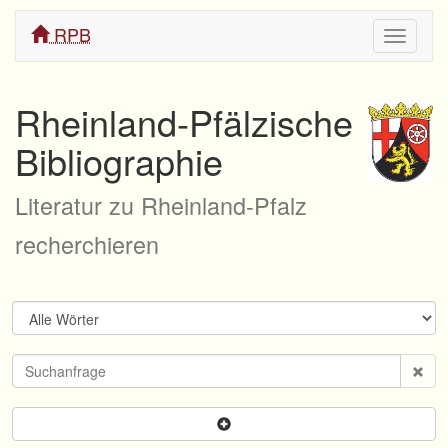
RPB
Navigati
ein/aus
Rheinland-Pfälzische
Bibliographie
Literatur zu Rheinland-Pfalz
recherchieren