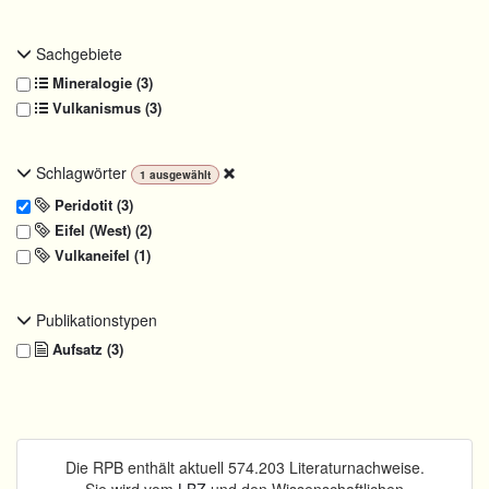
Sachgebiete
Mineralogie (3)
Vulkanismus (3)
Schlagwörter
1
ausgewählt
Peridotit (3)
Eifel (West) (2)
Vulkaneifel (1)
Publikationstypen
Aufsatz (3)
Die RPB enthält aktuell 574.203 Literaturnachweise.
Sie wird vom
LBZ
und den Wissenschaftlichen