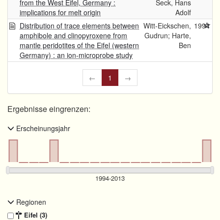
from the West Eifel, Germany :
Seck, Hans
implications for melt origin
Adolf
Distribution of trace elements between
Witt-Eickschen,
1994
amphibole and clinopyroxene from
Gudrun; Harte,
mantle peridotites of the Eifel (western
Ben
Germany) : an ion-microprobe study
←
1
→
Ergebnisse eingrenzen:
Erscheinungsjahr
Regionen
Eifel (3)