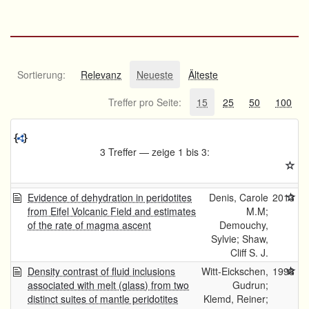
Sortierung:
Relevanz
Neueste
Älteste
Treffer pro Seite:
15
25
50
100
3 Treffer — zeige 1 bis 3:
Evidence of dehydration in peridotites
Denis, Carole
2013
from Eifel Volcanic Field and estimates
M.M;
of the rate of magma ascent
Demouchy,
Sylvie; Shaw,
Cliff S. J.
Density contrast of fluid inclusions
Witt-Eickschen,
1998
associated with melt (glass) from two
Gudrun;
distinct suites of mantle peridotites
Klemd, Reiner;