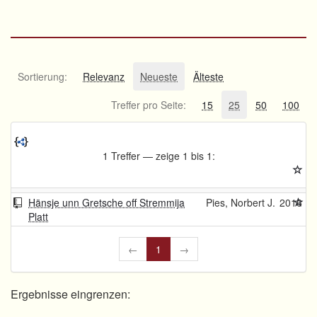
Sortierung:
Relevanz
Neueste
Älteste
Treffer pro Seite:
15
25
50
100
1 Treffer — zeige 1 bis 1:
Hänsje unn Gretsche off Stremmija
Pies, Norbert J.
2016
Platt
←
1
→
Ergebnisse eingrenzen: