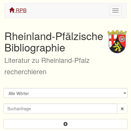
RPB
Navigati
ein/aus
Rheinland-Pfälzische
Bibliographie
Literatur zu Rheinland-Pfalz
recherchieren