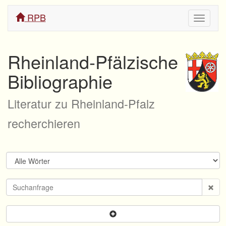
RPB
Navigati
ein/aus
Rheinland-Pfälzische
Bibliographie
Literatur zu Rheinland-Pfalz
recherchieren