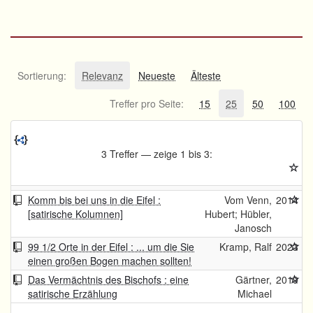
Sortierung:
Relevanz
Neueste
Älteste
Treffer pro Seite:
15
25
50
100
3 Treffer — zeige 1 bis 3:
Komm bis bei uns in die Eifel :
Vom Venn,
2014
[satirische Kolumnen]
Hubert; Hübler,
Janosch
99 1/2 Orte in der Eifel : ... um die Sie
Kramp, Ralf
2023
einen großen Bogen machen sollten!
Das Vermächtnis des Bischofs : eine
Gärtner,
2019
satirische Erzählung
Michael