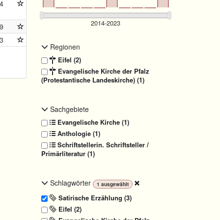
4
9
3
Regionen
Eifel (2)
Evangelische Kirche der Pfalz
(Protestantische Landeskirche) (1)
Sachgebiete
Evangelische Kirche (1)
Anthologie (1)
Schriftstellerin. Schriftsteller /
Primärliteratur (1)
Schlagwörter
1
ausgewählt
Satirische Erzählung (3)
Eifel (2)