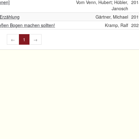
mnen]
Vom Venn, Hubert; Hübler,
201
Janosch
 Erzählung
Gärtner, Michael
201
 großen Bogen machen sollten!
Kramp, Ralf
202
←
1
→