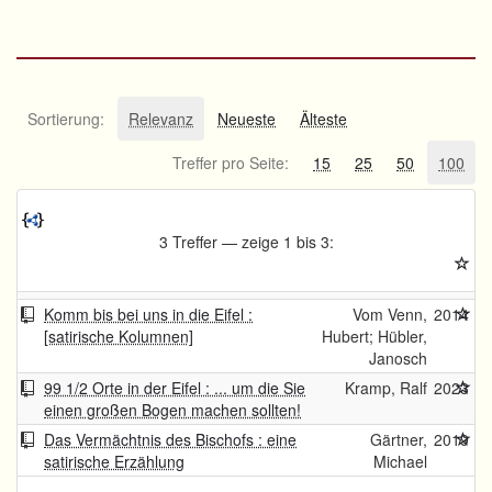
Sortierung:
Relevanz
Neueste
Älteste
Treffer pro Seite:
15
25
50
100
3 Treffer — zeige 1 bis 3:
Komm bis bei uns in die Eifel :
Vom Venn,
2014
[satirische Kolumnen]
Hubert; Hübler,
Janosch
99 1/2 Orte in der Eifel : ... um die Sie
Kramp, Ralf
2023
einen großen Bogen machen sollten!
Das Vermächtnis des Bischofs : eine
Gärtner,
2019
satirische Erzählung
Michael