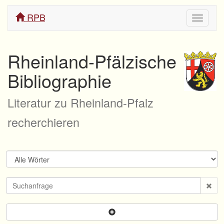
RPB
Navigati
ein/aus
Rheinland-Pfälzische
Bibliographie
Literatur zu Rheinland-Pfalz
recherchieren