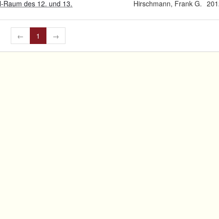
l-Raum des 12. und 13.
Hirschmann, Frank G.
201
←
1
→