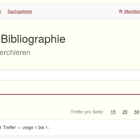
n
Sachgebiete
Merklis
Bibliographie
herchieren
Treffer pro Seite:
15
25
50
1 Treffer — zeige 1 bis 1: