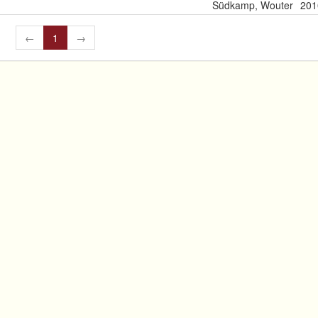
Südkamp, Wouter
201
←
1
→