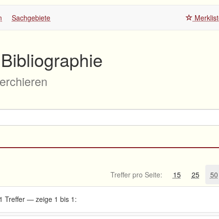
n
Sachgebiete
Merklis
Bibliographie
herchieren
Treffer pro Seite:
15
25
50
1 Treffer — zeige 1 bis 1: