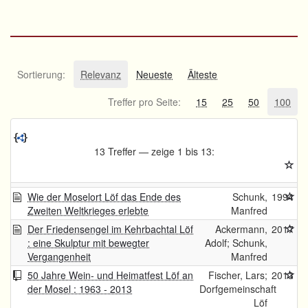
Sortierung:
Relevanz
Neueste
Älteste
Treffer pro Seite:
15
25
50
100
13 Treffer — zeige 1 bis 13:
Wie der Moselort Löf das Ende des
Schunk,
1994
Zweiten Weltkrieges erlebte
Manfred
Der Friedensengel im Kehrbachtal Löf
Ackermann,
2017
: eine Skulptur mit bewegter
Adolf; Schunk,
Vergangenheit
Manfred
50 Jahre Wein- und Heimatfest Löf an
Fischer, Lars;
2013
der Mosel : 1963 - 2013
Dorfgemeinschaft
Löf