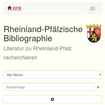
RPB
Navigati
ein/aus
Rheinland-Pfälzische
Bibliographie
Literatur zu Rheinland-Pfalz
recherchieren