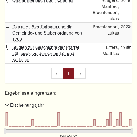
Ortsfamilienbuch Löf - Kattenes
Rüttgers,
2018
Manfred;
Brachtendorf,
Lukas
Das alte Löfer Rathaus und die
Brachtendorf,
2024
Gemeinde- und Stubenordnung von
Lukas
1708
Studien zur Geschichte der Pfarrei
Liffers,
1986
Löf, sowie zu den Orten Löf und
Matthias
Kattenes
←
1
→
Ergebnisse eingrenzen:
Erscheinungsjahr