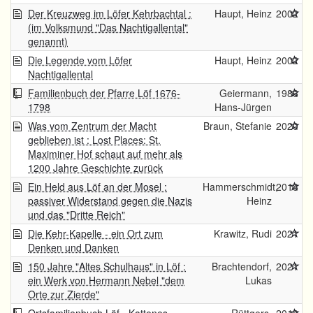
Der Kreuzweg im Löfer Kehrbachtal :
Haupt, Heinz
2002
(im Volksmund "Das Nachtigallental"
genannt)
Die Legende vom Löfer
Haupt, Heinz
2002
Nachtigallental
Familienbuch der Pfarre Löf 1676-
Geiermann,
1986
1798
Hans-Jürgen
Was vom Zentrum der Macht
Braun, Stefanie
2020
geblieben ist : Lost Places: St.
Maximiner Hof schaut auf mehr als
1200 Jahre Geschichte zurück
Ein Held aus Löf an der Mosel :
Hammerschmidt,
2018
passiver Widerstand gegen die Nazis
Heinz
und das "Dritte Reich"
Die Kehr-Kapelle - ein Ort zum
Krawitz, Rudi
2021
Denken und Danken
150 Jahre "Altes Schulhaus" in Löf :
Brachtendorf,
2021
ein Werk von Hermann Nebel "dem
Lukas
Orte zur Zierde"