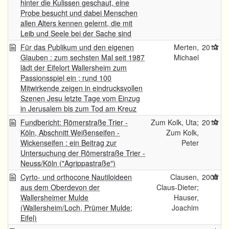
hinter die Kulissen geschaut, eine
Probe besucht und dabei Menschen
allen Alters kennen gelernt, die mit
Leib und Seele bei der Sache sind
Für das Publikum und den eigenen
Merten,
2013
Glauben : zum sechsten Mal seit 1987
Michael
lädt der Eifelort Wallersheim zum
Passionsspiel ein ; rund 100
Mitwirkende zeigen in eindrucksvollen
Szenen Jesu letzte Tage vom Einzug
in Jerusalem bis zum Tod am Kreuz
Fundbericht: Römerstraße Trier -
Zum Kolk, Uta;
2010
Köln, Abschnitt Weißenseifen -
Zum Kolk,
Wickenseifen : ein Beitrag zur
Peter
Untersuchung der Römerstraße Trier -
Neuss/Köln ("Agrippastraße")
Cyrto- und orthocone Nautiloideen
Clausen,
2005
aus dem Oberdevon der
Claus-Dieter;
Wallersheimer Mulde
Hauser,
(Wallersheim/Loch, Prümer Mulde;
Joachim
Eifel)