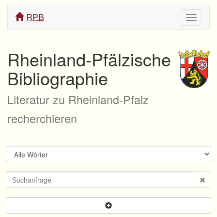
RPB
Navigati
ein/aus
Rheinland-Pfälzische
Bibliographie
Literatur zu Rheinland-Pfalz
recherchieren