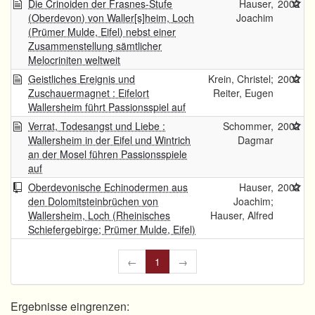
Die Crinoiden der Frasnes-Stufe
Hauser,
2002
(Oberdevon) von Waller[s]heim, Loch
Joachim
(Prümer Mulde, Eifel) nebst einer
Zusammenstellung sämtlicher
Melocriniten weltweit
Geistliches Ereignis und
Krein, Christel;
2002
Zuschauermagnet : Eifelort
Reiter, Eugen
Wallersheim führt Passionsspiel auf
Verrat, Todesangst und Liebe :
Schommer,
2002
Wallersheim in der Eifel und Wintrich
Dagmar
an der Mosel führen Passionsspiele
auf
Oberdevonische Echinodermen aus
Hauser,
2002
den Dolomitsteinbrüchen von
Joachim;
Wallersheim, Loch (Rheinisches
Hauser, Alfred
Schiefergebirge; Prümer Mulde, Eifel)
←
1
→
Ergebnisse eingrenzen: