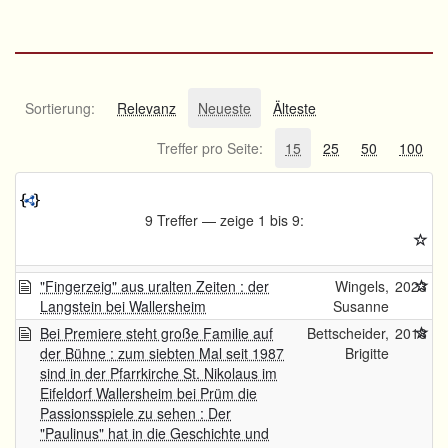
Sortierung:
Relevanz
Neueste
Älteste
Treffer pro Seite:
15
25
50
100
9 Treffer — zeige 1 bis 9:
"Fingerzeig" aus uralten Zeiten : der
Wingels,
2023
Langstein bei Wallersheim
Susanne
Bei Premiere steht große Familie auf
Bettscheider,
2018
der Bühne : zum siebten Mal seit 1987
Brigitte
sind in der Pfarrkirche St. Nikolaus im
Eifeldorf Wallersheim bei Prüm die
Passionsspiele zu sehen : Der
"Paulinus" hat in die Geschichte und