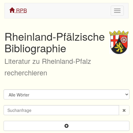
RPB
Navigati
ein/aus
Rheinland-Pfälzische
Bibliographie
Literatur zu Rheinland-Pfalz
recherchieren